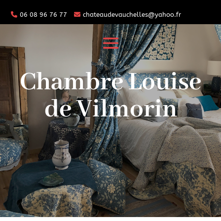
06 08 96 76 77
chateaudevauchelles@yahoo.fr
Chambre Louise
de Vilmorin