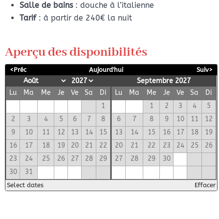
Salle
de bains
: douche à l’italienne
Tarif
: à partir de 240€ la nuit
Aperçu des disponibilités
<Préc
Aujourd'hui
Suiv>
Septembre 2027
Lu
Ma
Me
Je
Ve
Sa
Di
Lu
Ma
Me
Je
Ve
Sa
Di
1
1
2
3
4
5
2
3
4
5
6
7
8
6
7
8
9
10
11
12
9
10
11
12
13
14
15
13
14
15
16
17
18
19
16
17
18
19
20
21
22
20
21
22
23
24
25
26
23
24
25
26
27
28
29
27
28
29
30
30
31
Select dates
Effacer