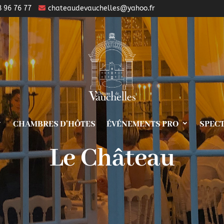
8 96 76 77
chateaudevauchelles@yahoo.fr
CHAMBRES D’HÔTES
ÉVÉNEMENTS PRO
SPEC
Le Château