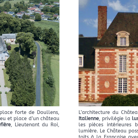
L’architecture du Châte
place forte de Doullens,
Italienne
, privilégie la
lu
lieu et place d’un château
les pièces intérieures 
fière
, Lieutenant du Roi,
lumière. Le Château pos
toits à la Française ave