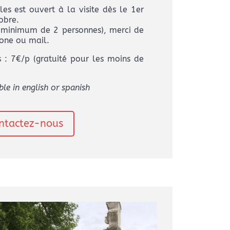
es est ouvert à la visite dès le 1er
obre.
 (minimum de 2 personnes), merci de
one ou mail.
es : 7€/p (gratuité pour les moins de
le in english or spanish
ntactez-nous