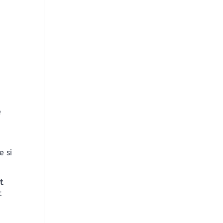
e
e si
t
t