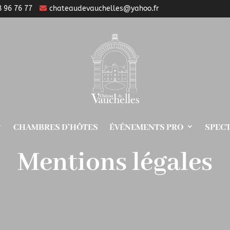
8 96 76 77
chateaudevauchelles@yahoo.fr
CHAMBRES D’HÔTES
ÉVÉNEMENTS PRO
SPEC
Mentions légales